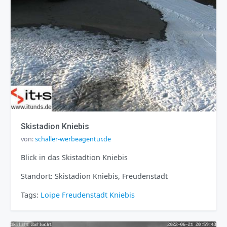
Skistadion Kniebis
von:
schaller-werbeagentur.de
Blick in das Skistadtion Kniebis
Standort: Skistadion Kniebis, Freudenstadt
Tags:
Loipe
Freudenstadt
Kniebis