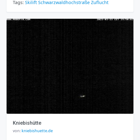
Tags:
Skilift
Schwarzwaldhochstraße
Zuflucht
Kniebishütte
von:
kniebishuette.de