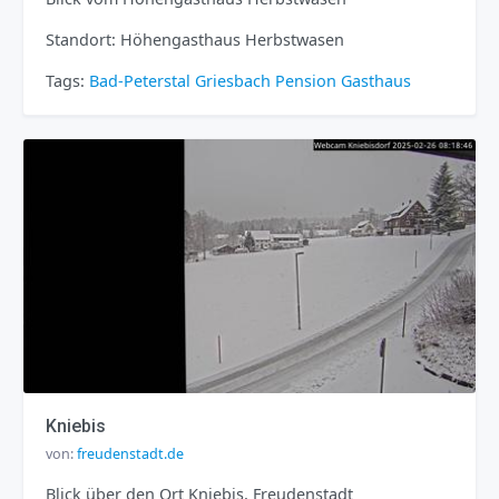
Standort: Höhengasthaus Herbstwasen
Tags:
Bad-Peterstal Griesbach
Pension
Gasthaus
Kniebis
von:
freudenstadt.de
Blick über den Ort Kniebis, Freudenstadt