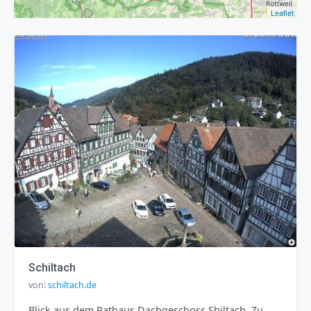
Leaflet
Schiltach
von:
schiltach.de
Blick aus dem Rathaus Dachgeschoss Shiltach. Zu