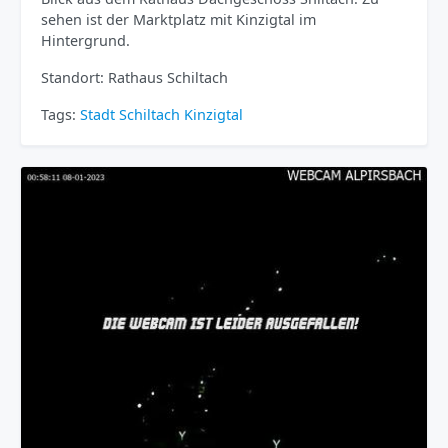
sehen ist der Marktplatz mit Kinzigtal im
Hintergrund.
Standort: Rathaus Schiltach
Tags:
Stadt
Schiltach
Kinzigtal