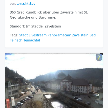
von:
teinachtal.de
360 Grad Rundblick über über Zavelstein mit St.
Georgkirche und Burgruine.
Standort: Im Städtle, Zavelstein
Tags:
Stadt
Livestream
Panoramacam
Zavelstein
Bad
Teinach
Teinachtal