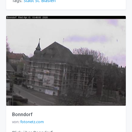
Tags:
Stadt
St. Blasien
Bonndorf
von:
fotonetz.com