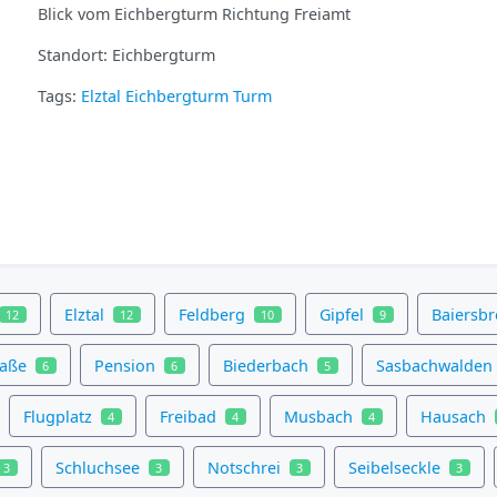
Blick vom Eichbergturm Richtung Freiamt
Standort: Eichbergturm
Tags:
Elztal
Eichbergturm
Turm
Elztal
Feldberg
Gipfel
Baiersb
12
12
10
9
raße
Pension
Biederbach
Sasbachwalden
6
6
5
Flugplatz
Freibad
Musbach
Hausach
4
4
4
Schluchsee
Notschrei
Seibelseckle
3
3
3
3