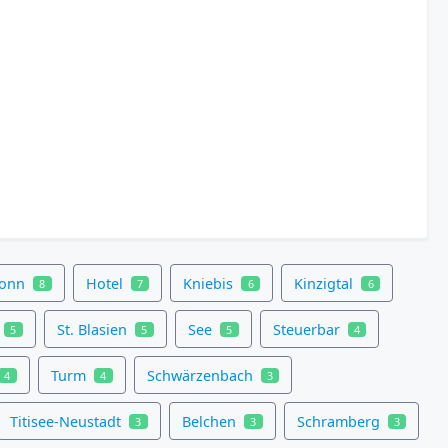
ronn
Hotel
Kniebis
Kinzigtal
8
7
6
6
St. Blasien
See
Steuerbar
5
5
5
4
Turm
Schwärzenbach
4
4
3
Titisee-Neustadt
Belchen
Schramberg
3
3
3