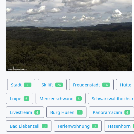
Stadt
Skilift
Freudenstadt
Hütte
30
24
14
Loipe
Menzenschwand
Schwarzwaldhochst
6
6
Livestream
Burg Husen
Panoramacam
4
4
4
Bad Liebenzell
Ferienwohnung
Hasenhorn
3
3