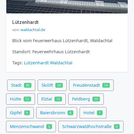
Lützenhardt
von:
waldachtal.de
Blick vom Feuerwerhaus Lützenhardt, Waldachtal
Standort: Feuerwehrhaus Lützenhardt
Tags:
Lützenhardt
Waldachtal
Stadt
Skilift
Freudenstadt
30
24
14
Hütte
Elztal
Feldberg
12
12
10
Gipfel
Baiersbronn
Hotel
9
8
7
Menzenschwand
Schwarzwaldhochstraße
6
6