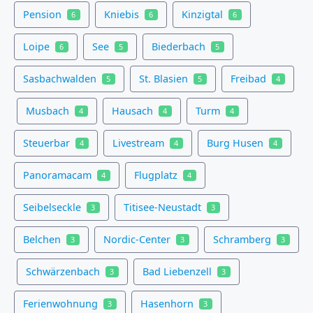
Pension
Kniebis
Kinzigtal
6
6
6
Loipe
See
Biederbach
6
5
5
Sasbachwalden
St. Blasien
Freibad
5
5
4
Musbach
Hausach
Turm
4
4
4
Steuerbar
Livestream
Burg Husen
4
4
4
Panoramacam
Flugplatz
4
4
Seibelseckle
Titisee-Neustadt
3
3
Belchen
Nordic-Center
Schramberg
3
3
3
Schwärzenbach
Bad Liebenzell
3
3
Ferienwohnung
Hasenhorn
3
3