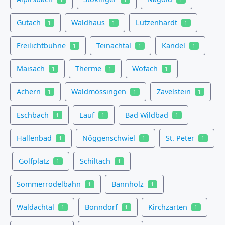
Gutach
Waldhaus
Lützenhardt
1
1
1
Freilichtbühne
Teinachtal
Kandel
1
1
1
Maisach
Therme
Wofach
1
1
1
Achern
Waldmössingen
Zavelstein
1
1
1
Eschbach
Lauf
Bad Wildbad
1
1
1
Hallenbad
Nöggenschwiel
St. Peter
1
1
1
Golfplatz
Schiltach
1
1
Sommerrodelbahn
Bannholz
1
1
Waldachtal
Bonndorf
Kirchzarten
1
1
1