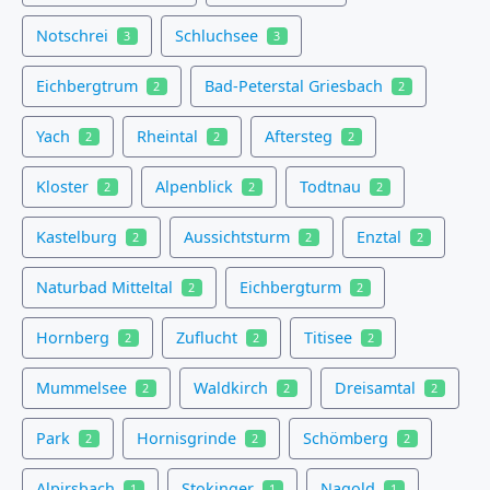
Notschrei
Schluchsee
3
3
Eichbergtrum
Bad-Peterstal Griesbach
2
2
Yach
Rheintal
Aftersteg
2
2
2
Kloster
Alpenblick
Todtnau
2
2
2
Kastelburg
Aussichtsturm
Enztal
2
2
2
Naturbad Mitteltal
Eichbergturm
2
2
Hornberg
Zuflucht
Titisee
2
2
2
Mummelsee
Waldkirch
Dreisamtal
2
2
2
Park
Hornisgrinde
Schömberg
2
2
2
Alpirsbach
Stokinger
Nagold
1
1
1