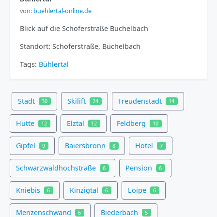
von:
buehlertal-online.de
Blick auf die Schoferstraße Büchelbach
Standort: Schoferstraße, Büchelbach
Tags:
Bühlertal
Stadt
Skilift
Freudenstadt
30
24
14
Hütte
Elztal
Feldberg
12
12
10
Gipfel
Baiersbronn
Hotel
9
8
7
Schwarzwaldhochstraße
Pension
6
6
Kniebis
Kinzigtal
Loipe
6
6
6
Menzenschwand
Biederbach
6
5