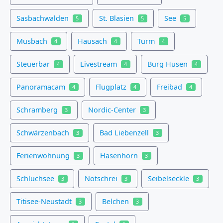
Sasbachwalden
St. Blasien
See
5
5
5
Musbach
Hausach
Turm
4
4
4
Steuerbar
Livestream
Burg Husen
4
4
4
Panoramacam
Flugplatz
Freibad
4
4
4
Schramberg
Nordic-Center
3
3
Schwärzenbach
Bad Liebenzell
3
3
Ferienwohnung
Hasenhorn
3
3
Schluchsee
Notschrei
Seibelseckle
3
3
3
Titisee-Neustadt
Belchen
3
3