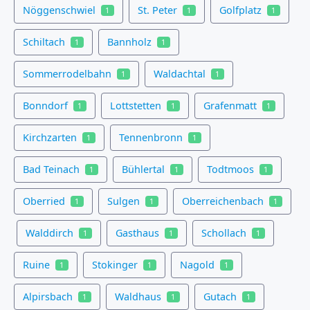
Nöggenschwiel
St. Peter
Golfplatz
1
1
1
Schiltach
Bannholz
1
1
Sommerrodelbahn
Waldachtal
1
1
Bonndorf
Lottstetten
Grafenmatt
1
1
1
Kirchzarten
Tennenbronn
1
1
Bad Teinach
Bühlertal
Todtmoos
1
1
1
Oberried
Sulgen
Oberreichenbach
1
1
1
Walddirch
Gasthaus
Schollach
1
1
1
Ruine
Stokinger
Nagold
1
1
1
Alpirsbach
Waldhaus
Gutach
1
1
1