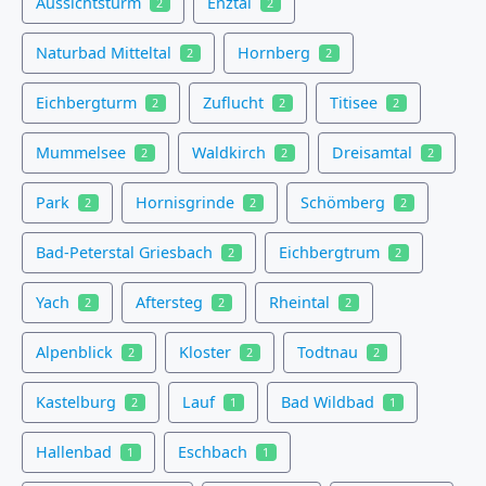
Aussichtsturm
Enztal
2
2
Naturbad Mitteltal
Hornberg
2
2
Eichbergturm
Zuflucht
Titisee
2
2
2
Mummelsee
Waldkirch
Dreisamtal
2
2
2
Park
Hornisgrinde
Schömberg
2
2
2
Bad-Peterstal Griesbach
Eichbergtrum
2
2
Yach
Aftersteg
Rheintal
2
2
2
Alpenblick
Kloster
Todtnau
2
2
2
Kastelburg
Lauf
Bad Wildbad
2
1
1
Hallenbad
Eschbach
1
1