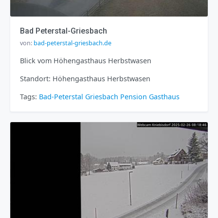
Bad Peterstal-Griesbach
von:
bad-peterstal-griesbach.de
Blick vom Höhengasthaus Herbstwasen
Standort: Höhengasthaus Herbstwasen
Tags:
Bad-Peterstal Griesbach
Pension
Gasthaus