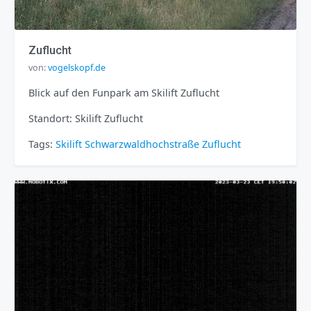
Zuflucht
von:
vogelskopf.de
Blick auf den Funpark am Skilift Zuflucht
Standort: Skilift Zuflucht
Tags:
Skilift
Schwarzwaldhochstraße
Zuflucht