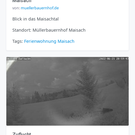
Maisach
von:
muellerbauernhof.de
Blick in das Maisachtal
Standort: Müllerbauernhof Maisach
Tags:
Ferienwohnung
Maisach
Zuflucht