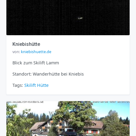
Kniebishütte
von:
kniebishuette.de
Blick zum Skilift Lamm
Standort: Wanderhütte bei Kniebis
Tags:
Skilift
Hütte