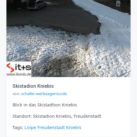
Skistadion Kniebis
von:
schaller-werbeagentur.de
Blick in das Skistadtion Kniebis
Standort: Skistadion Kniebis, Freudenstadt
Tags:
Loipe
Freudenstadt
Kniebis