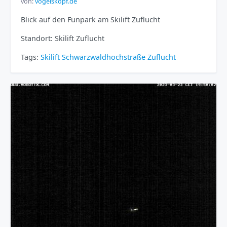
von:
vogelskopf.de
Blick auf den Funpark am Skilift Zuflucht
Standort: Skilift Zuflucht
Tags:
Skilift
Schwarzwaldhochstraße
Zuflucht