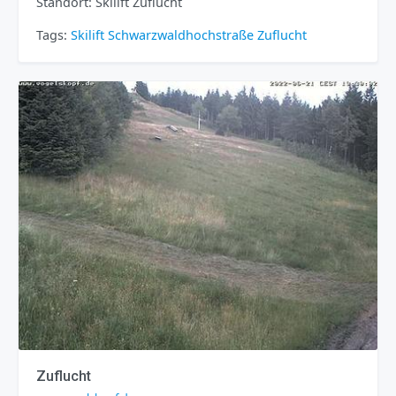
Standort: Skilift Zuflucht
Tags:
Skilift
Schwarzwaldhochstraße
Zuflucht
Zuflucht