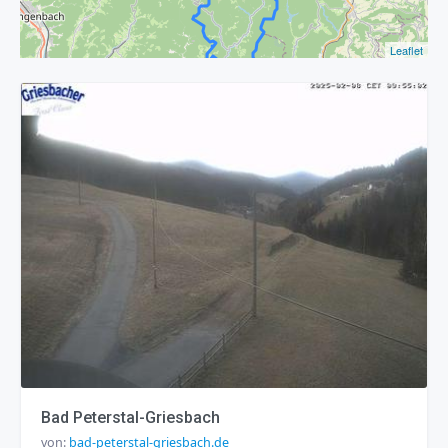
Leaflet
Bad Peterstal-Griesbach
von:
bad-peterstal-griesbach.de