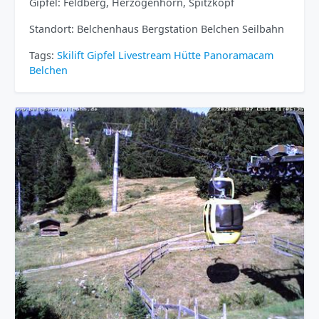
Gipfel: Feldberg, Herzogenhorn, Spitzkopf
Standort: Belchenhaus Bergstation Belchen Seilbahn
Tags:
Skilift
Gipfel
Livestream
Hütte
Panoramacam
Belchen