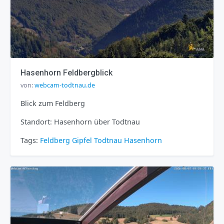
Hasenhorn Feldbergblick
von:
webcam-todtnau.de
Blick zum Feldberg
Standort: Hasenhorn über Todtnau
Tags:
Feldberg
Gipfel
Todtnau
Hasenhorn