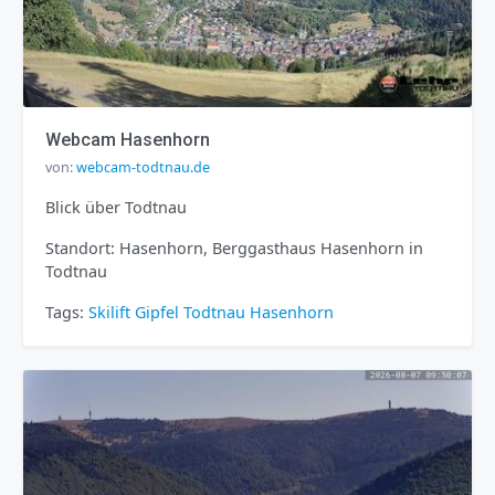
Webcam Hasenhorn
von:
webcam-todtnau.de
Blick über Todtnau
Standort: Hasenhorn, Berggasthaus Hasenhorn in
Todtnau
Tags:
Skilift
Gipfel
Todtnau
Hasenhorn