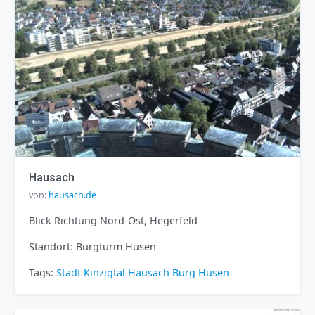
Hausach
von:
hausach.de
Blick Richtung Nord-Ost, Hegerfeld
Standort: Burgturm Husen
Tags:
Stadt
Kinzigtal
Hausach
Burg Husen