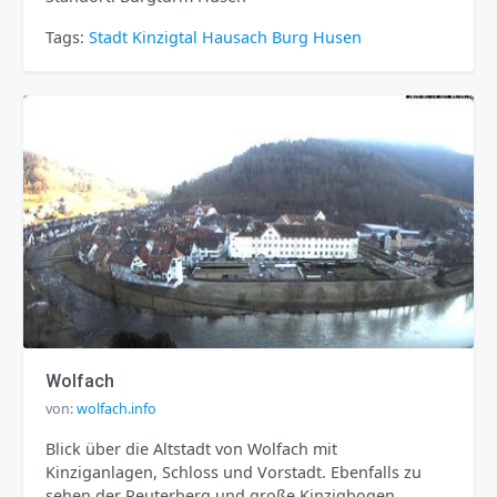
Tags:
Stadt
Kinzigtal
Hausach
Burg Husen
Wolfach
von:
wolfach.info
Blick über die Altstadt von Wolfach mit
Kinziganlagen, Schloss und Vorstadt. Ebenfalls zu
sehen der Reuterberg und große Kinzigbogen.