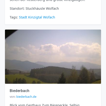
Standort: Stuckhäusle Wolfach
Tags:
Stadt
Kinzigtal
Wofach
Biederbach
von:
biederbach.de
Blick vom Gasthaus Zum Bäreneckle, Selbig,