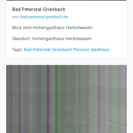
Bad Peterstal-Griesbach
von:
bad-peterstal-griesbach.de
Blick vom Höhengasthaus Herbstwasen
Standort: Höhengasthaus Herbstwasen
Tags:
Bad-Peterstal Griesbach
Pension
Gasthaus