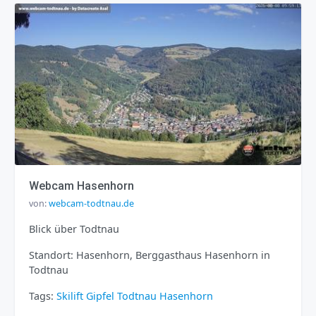
Webcam Hasenhorn
von:
webcam-todtnau.de
Blick über Todtnau
Standort: Hasenhorn, Berggasthaus Hasenhorn in
Todtnau
Tags:
Skilift
Gipfel
Todtnau
Hasenhorn