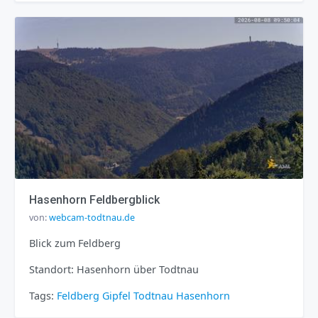
Hasenhorn Feldbergblick
von:
webcam-todtnau.de
Blick zum Feldberg
Standort: Hasenhorn über Todtnau
Tags:
Feldberg
Gipfel
Todtnau
Hasenhorn