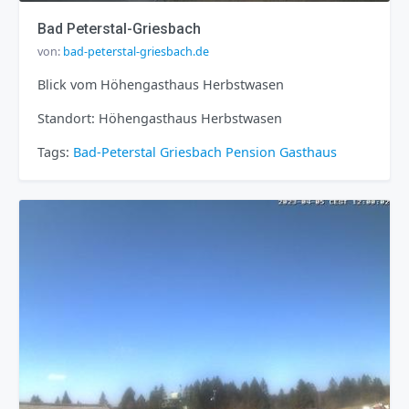
Bad Peterstal-Griesbach
von:
bad-peterstal-griesbach.de
Blick vom Höhengasthaus Herbstwasen
Standort: Höhengasthaus Herbstwasen
Tags:
Bad-Peterstal Griesbach
Pension
Gasthaus