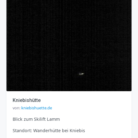
Kniebishütte
von:
kniebishuette.de
Blick zum Skilift Lamm
Standort: Wanderhütte bei Kniebis