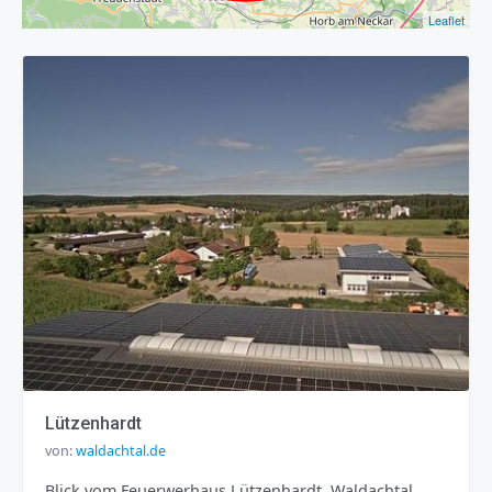
Leaflet
Lützenhardt
von:
waldachtal.de
Blick vom Feuerwerhaus Lützenhardt, Waldachtal